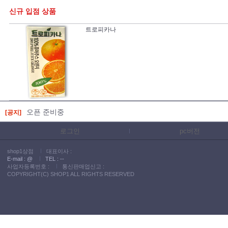
신규 입점 상품
트로피카나
쇼핑기획전
베스트50
오픈 준비중
[공지]
로그인
pc버전
shop1상점
대표이사 :
E-mail :
@
TEL :
--
사업자등록번호 :
통신판매업신고 :
COPYRIGHT(C) SHOP1 ALL RIGHTS RESERVED