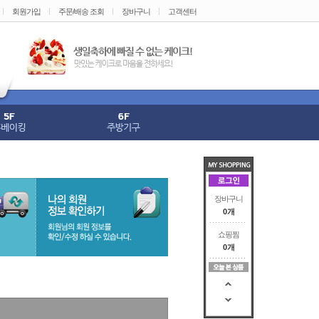
회원가입
주문/배송 조회
장바구니
고객센터
장바구니
0개
쇼핑찜
0개